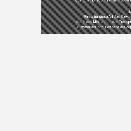
Über uns
|
Directions & Taxi Route
Ta
Firma für diese Art des Servi
das durch das Ministerium des Transp
All materials in this website are 
valid XHTML
|
v